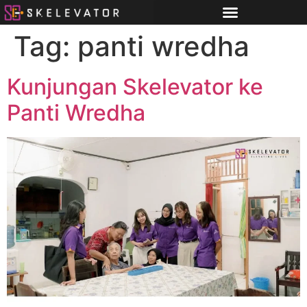
Tag:
panti wredha
Kunjungan Skelevator ke
Panti Wredha